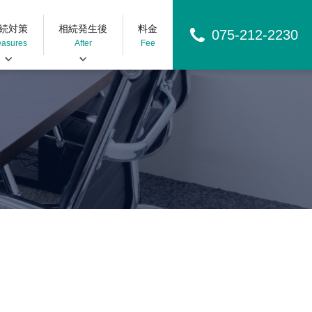
続対策
相続発生後
料金
075-212-2230
asures
After
Fee
遺言書
相続手続きの流れ
意後見
遺産分割
年後見
遺留分
相続放棄
寄与分
特別受益
預金の使い込み
相続人が行方不明