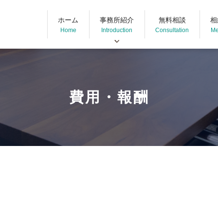
ホーム
事務所紹介
無料相談
相
Home
Introduction
Consultation
Me
事務所紹介
弁護士紹介
任
費用・報酬
弁護士インタビュー
成
当事務所の特徴
お問い合わせ